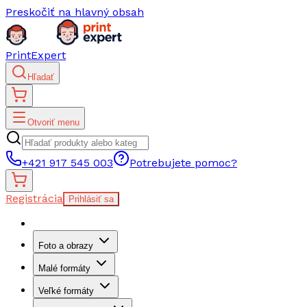
Preskočiť na hlavný obsah
PrintExpert
Hľadať
Otvoriť menu
+421 917 545 003
Potrebujete pomoc?
Registrácia
Prihlásiť sa
Foto a obrazy
Malé formáty
Veľké formáty