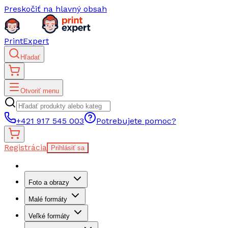
Preskočiť na hlavný obsah
PrintExpert
Hľadať
Otvoriť menu
+421 917 545 003
Potrebujete pomoc?
Registrácia
Prihlásiť sa
Foto a obrazy
Malé formáty
Veľké formáty