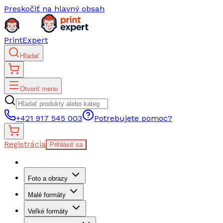
Preskočiť na hlavný obsah
PrintExpert
Hľadať
Otvoriť menu
+421 917 545 003
Potrebujete pomoc?
Registrácia
Prihlásiť sa
Foto a obrazy
Malé formáty
Veľké formáty