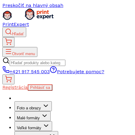
Preskočiť na hlavný obsah
PrintExpert
Hľadať
Otvoriť menu
+421 917 545 003
Potrebujete pomoc?
Registrácia
Prihlásiť sa
Foto a obrazy
Malé formáty
Veľké formáty