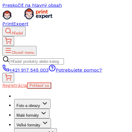
Preskočiť na hlavný obsah
PrintExpert
Hľadať
Otvoriť menu
+421 917 545 003
Potrebujete pomoc?
Registrácia
Prihlásiť sa
Foto a obrazy
Malé formáty
Veľké formáty