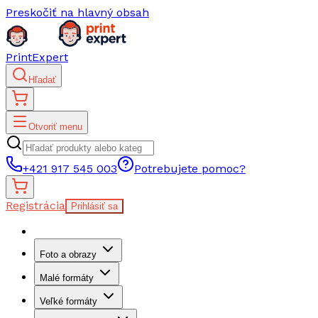
Preskočiť na hlavný obsah
PrintExpert
Hľadať
Otvoriť menu
+421 917 545 003
Potrebujete pomoc?
Registrácia
Prihlásiť sa
Foto a obrazy
Malé formáty
Veľké formáty