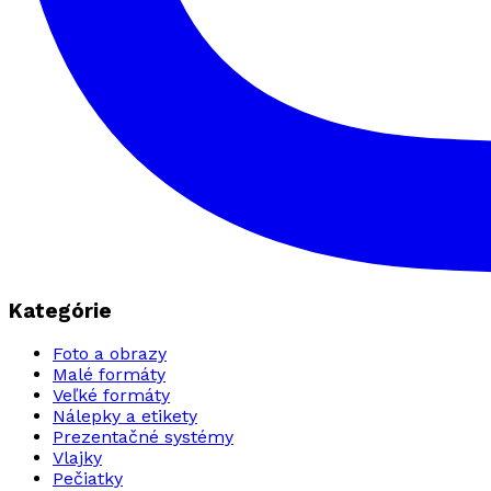
Kategórie
Foto a obrazy
Malé formáty
Veľké formáty
Nálepky a etikety
Prezentačné systémy
Vlajky
Pečiatky