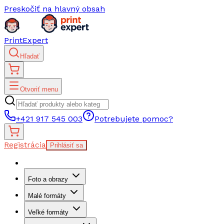
Preskočiť na hlavný obsah
PrintExpert
Hľadať
Otvoriť menu
+421 917 545 003
Potrebujete pomoc?
Registrácia
Prihlásiť sa
Foto a obrazy
Malé formáty
Veľké formáty