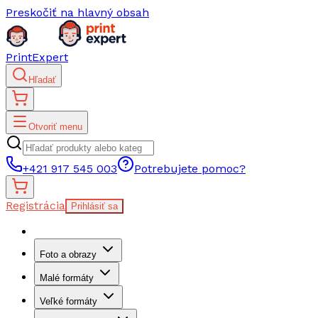
Preskočiť na hlavný obsah
PrintExpert
Hľadať
Otvoriť menu
+421 917 545 003
Potrebujete pomoc?
Registrácia
Prihlásiť sa
Foto a obrazy
Malé formáty
Veľké formáty