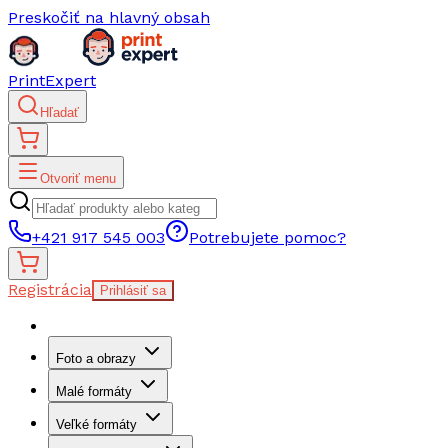
Preskočiť na hlavný obsah
PrintExpert
Hľadať
Otvoriť menu
+421 917 545 003
Potrebujete pomoc?
Registrácia
Prihlásiť sa
Foto a obrazy
Malé formáty
Veľké formáty