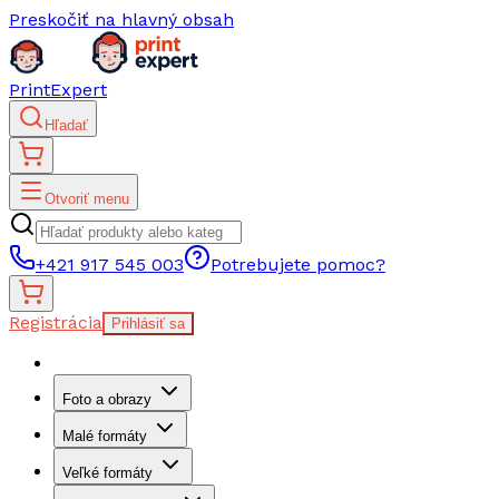
Preskočiť na hlavný obsah
PrintExpert
Hľadať
Otvoriť menu
+421 917 545 003
Potrebujete pomoc?
Registrácia
Prihlásiť sa
Foto a obrazy
Malé formáty
Veľké formáty