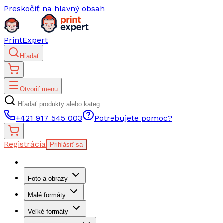
Preskočiť na hlavný obsah
PrintExpert
Hľadať
Otvoriť menu
+421 917 545 003
Potrebujete pomoc?
Registrácia
Prihlásiť sa
Foto a obrazy
Malé formáty
Veľké formáty