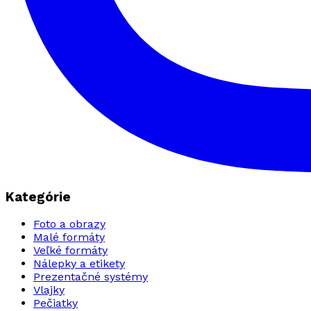
Kategórie
Foto a obrazy
Malé formáty
Veľké formáty
Nálepky a etikety
Prezentačné systémy
Vlajky
Pečiatky