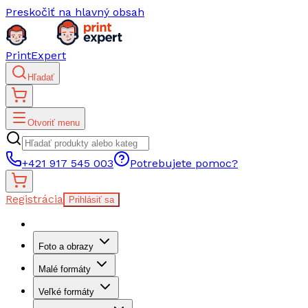
Preskočiť na hlavný obsah
PrintExpert
Hľadať
Otvoriť menu
+421 917 545 003
Potrebujete pomoc?
Registrácia
Prihlásiť sa
Foto a obrazy
Malé formáty
Veľké formáty