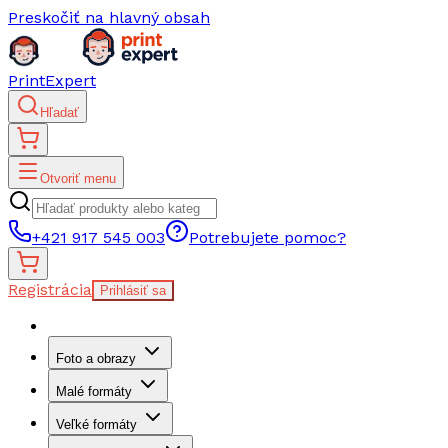
Preskočiť na hlavný obsah
PrintExpert
Hľadať
Otvoriť menu
+421 917 545 003
Potrebujete pomoc?
Registrácia
Prihlásiť sa
Foto a obrazy
Malé formáty
Veľké formáty