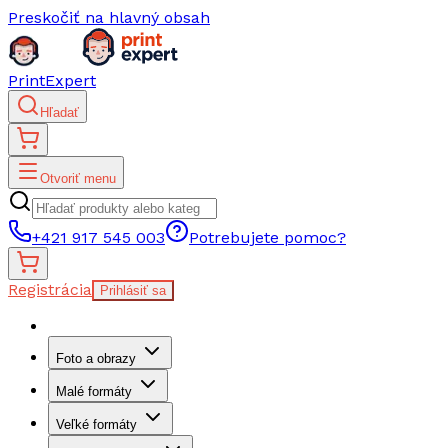
Preskočiť na hlavný obsah
PrintExpert
Hľadať
Otvoriť menu
+421 917 545 003
Potrebujete pomoc?
Registrácia
Prihlásiť sa
Foto a obrazy
Malé formáty
Veľké formáty