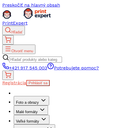
Preskočiť na hlavný obsah
PrintExpert
Hľadať
Otvoriť menu
+421 917 545 003
Potrebujete pomoc?
Registrácia
Prihlásiť sa
Foto a obrazy
Malé formáty
Veľké formáty