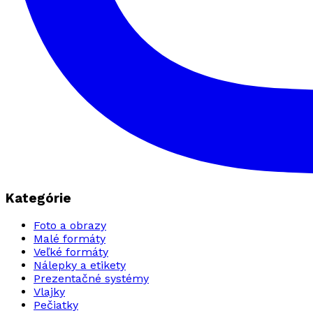
Kategórie
Foto a obrazy
Malé formáty
Veľké formáty
Nálepky a etikety
Prezentačné systémy
Vlajky
Pečiatky