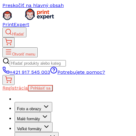
Preskočiť na hlavný obsah
PrintExpert
Hľadať
Otvoriť menu
+421 917 545 003
Potrebujete pomoc?
Registrácia
Prihlásiť sa
Foto a obrazy
Malé formáty
Veľké formáty