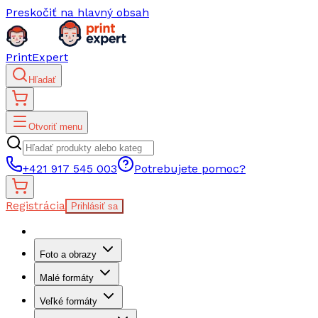
Preskočiť na hlavný obsah
PrintExpert
Hľadať
Otvoriť menu
+421 917 545 003
Potrebujete pomoc?
Registrácia
Prihlásiť sa
Foto a obrazy
Malé formáty
Veľké formáty