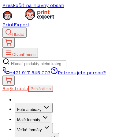
Preskočiť na hlavný obsah
PrintExpert
Hľadať
Otvoriť menu
+421 917 545 003
Potrebujete pomoc?
Registrácia
Prihlásiť sa
Foto a obrazy
Malé formáty
Veľké formáty