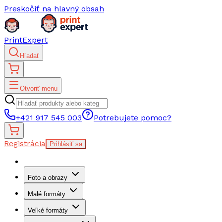
Preskočiť na hlavný obsah
PrintExpert
Hľadať
Otvoriť menu
+421 917 545 003
Potrebujete pomoc?
Registrácia
Prihlásiť sa
Foto a obrazy
Malé formáty
Veľké formáty