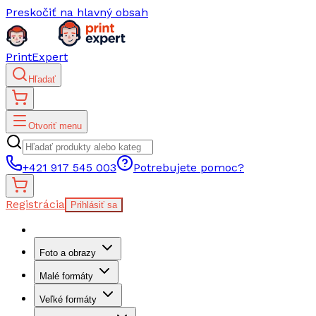
Preskočiť na hlavný obsah
PrintExpert
Hľadať
Otvoriť menu
+421 917 545 003
Potrebujete pomoc?
Registrácia
Prihlásiť sa
Foto a obrazy
Malé formáty
Veľké formáty