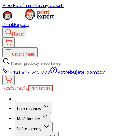
Preskočiť na hlavný obsah
PrintExpert
Hľadať
Otvoriť menu
+421 917 545 003
Potrebujete pomoc?
Registrácia
Prihlásiť sa
Foto a obrazy
Malé formáty
Veľké formáty