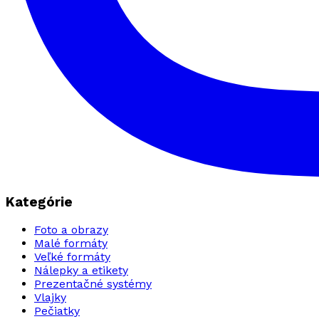
Kategórie
Foto a obrazy
Malé formáty
Veľké formáty
Nálepky a etikety
Prezentačné systémy
Vlajky
Pečiatky