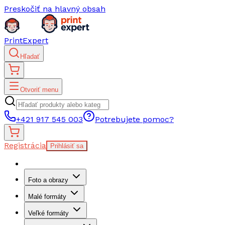
Preskočiť na hlavný obsah
PrintExpert
Hľadať
Otvoriť menu
+421 917 545 003
Potrebujete pomoc?
Registrácia
Prihlásiť sa
Foto a obrazy
Malé formáty
Veľké formáty