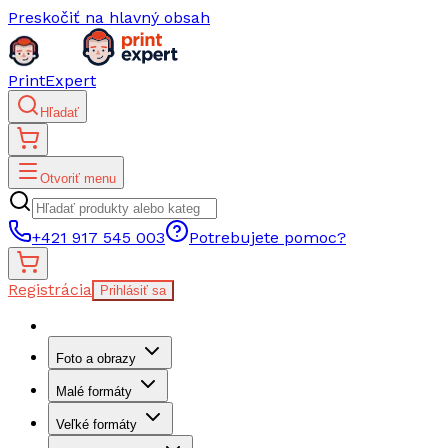
Preskočiť na hlavný obsah
PrintExpert
Hľadať
Otvoriť menu
+421 917 545 003
Potrebujete pomoc?
Registrácia
Prihlásiť sa
Foto a obrazy
Malé formáty
Veľké formáty