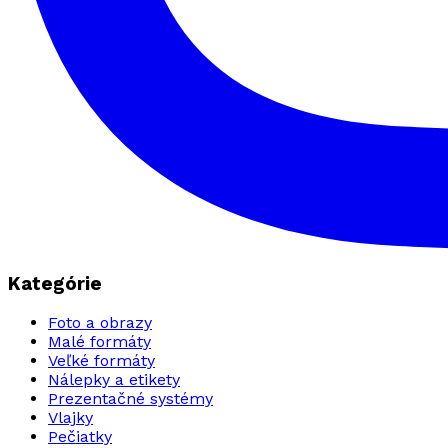
Kategórie
Foto a obrazy
Malé formáty
Veľké formáty
Nálepky a etikety
Prezentačné systémy
Vlajky
Pečiatky