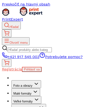
Preskočiť na hlavný obsah
PrintExpert
Hľadať
Otvoriť menu
+421 917 545 003
Potrebujete pomoc?
Registrácia
Prihlásiť sa
Foto a obrazy
Malé formáty
Veľké formáty