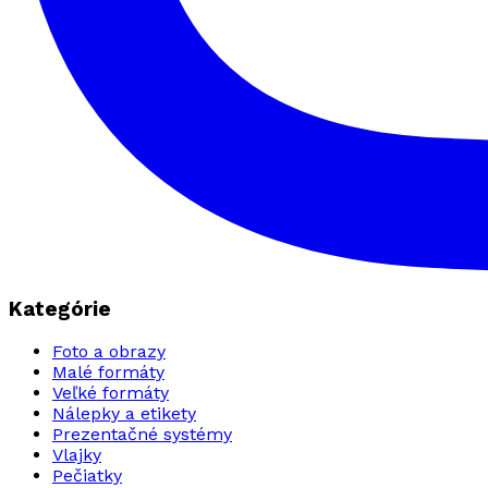
Kategórie
Foto a obrazy
Malé formáty
Veľké formáty
Nálepky a etikety
Prezentačné systémy
Vlajky
Pečiatky