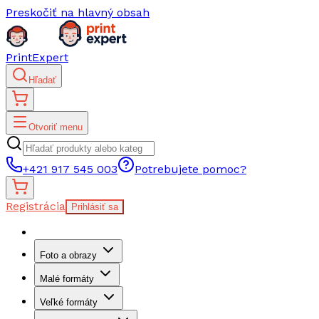
Preskočiť na hlavný obsah
PrintExpert
Hľadať
Otvoriť menu
+421 917 545 003
Potrebujete pomoc?
Registrácia
Prihlásiť sa
Foto a obrazy
Malé formáty
Veľké formáty