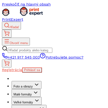
Preskočiť na hlavný obsah
PrintExpert
Hľadať
Otvoriť menu
+421 917 545 003
Potrebujete pomoc?
Registrácia
Prihlásiť sa
Foto a obrazy
Malé formáty
Veľké formáty