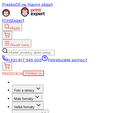
Preskočiť na hlavný obsah
PrintExpert
Hľadať
Otvoriť menu
+421 917 545 003
Potrebujete pomoc?
Registrácia
Prihlásiť sa
Foto a obrazy
Malé formáty
Veľké formáty