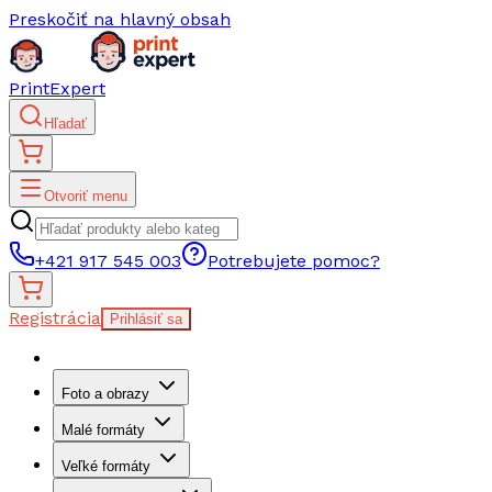
Preskočiť na hlavný obsah
PrintExpert
Hľadať
Otvoriť menu
+421 917 545 003
Potrebujete pomoc?
Registrácia
Prihlásiť sa
Foto a obrazy
Malé formáty
Veľké formáty