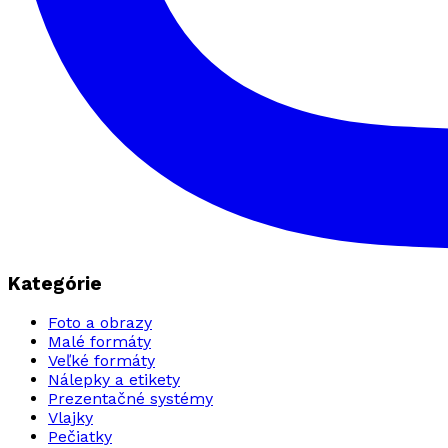
Kategórie
Foto a obrazy
Malé formáty
Veľké formáty
Nálepky a etikety
Prezentačné systémy
Vlajky
Pečiatky