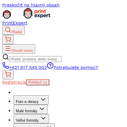
Preskočiť na hlavný obsah
PrintExpert
Hľadať
Otvoriť menu
+421 917 545 003
Potrebujete pomoc?
Registrácia
Prihlásiť sa
Foto a obrazy
Malé formáty
Veľké formáty