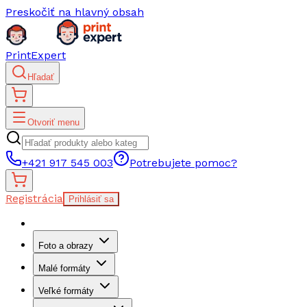
Preskočiť na hlavný obsah
PrintExpert
Hľadať
Otvoriť menu
+421 917 545 003
Potrebujete pomoc?
Registrácia
Prihlásiť sa
Foto a obrazy
Malé formáty
Veľké formáty