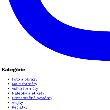
Kategórie
Foto a obrazy
Malé formáty
Veľké formáty
Nálepky a etikety
Prezentačné systémy
Vlajky
Pečiatky