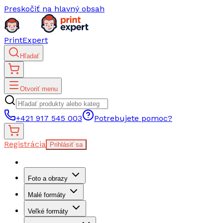
Preskočiť na hlavný obsah
PrintExpert
Hľadať
Otvoriť menu
+421 917 545 003
Potrebujete pomoc?
Registrácia
Prihlásiť sa
Foto a obrazy
Malé formáty
Veľké formáty