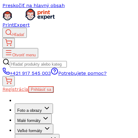
Preskočiť na hlavný obsah
PrintExpert
Hľadať
Otvoriť menu
+421 917 545 003
Potrebujete pomoc?
Registrácia
Prihlásiť sa
Foto a obrazy
Malé formáty
Veľké formáty