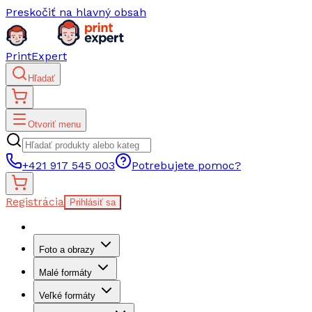
Preskočiť na hlavný obsah
PrintExpert
Hľadať
Otvoriť menu
+421 917 545 003
Potrebujete pomoc?
Registrácia
Prihlásiť sa
Foto a obrazy
Malé formáty
Veľké formáty