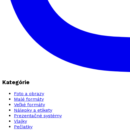
Kategórie
Foto a obrazy
Malé formáty
Veľké formáty
Nálepky a etikety
Prezentačné systémy
Vlajky
Pečiatky