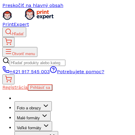
Preskočiť na hlavný obsah
PrintExpert
Hľadať
Otvoriť menu
+421 917 545 003
Potrebujete pomoc?
Registrácia
Prihlásiť sa
Foto a obrazy
Malé formáty
Veľké formáty