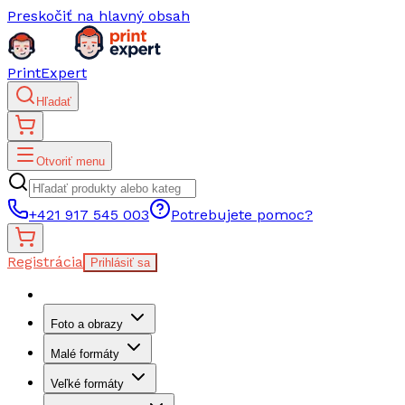
Preskočiť na hlavný obsah
PrintExpert
Hľadať
Otvoriť menu
+421 917 545 003
Potrebujete pomoc?
Registrácia
Prihlásiť sa
Foto a obrazy
Malé formáty
Veľké formáty