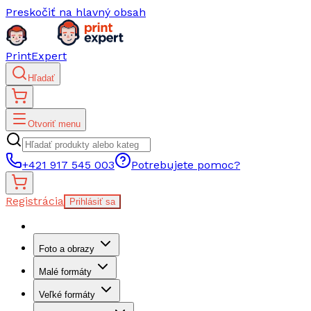
Preskočiť na hlavný obsah
PrintExpert
Hľadať
Otvoriť menu
+421 917 545 003
Potrebujete pomoc?
Registrácia
Prihlásiť sa
Foto a obrazy
Malé formáty
Veľké formáty