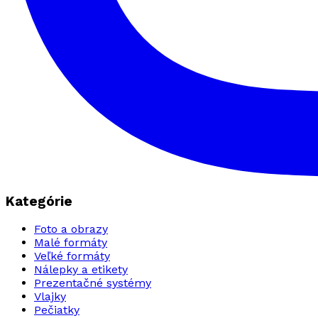
Kategórie
Foto a obrazy
Malé formáty
Veľké formáty
Nálepky a etikety
Prezentačné systémy
Vlajky
Pečiatky