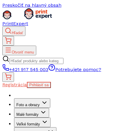
Preskočiť na hlavný obsah
PrintExpert
Hľadať
Otvoriť menu
+421 917 545 003
Potrebujete pomoc?
Registrácia
Prihlásiť sa
Foto a obrazy
Malé formáty
Veľké formáty