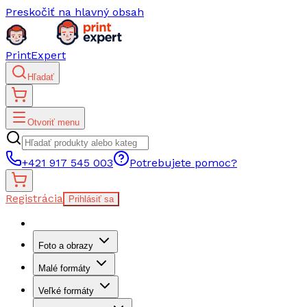
Preskočiť na hlavný obsah
PrintExpert
Hľadať
Otvoriť menu
+421 917 545 003
Potrebujete pomoc?
Registrácia
Prihlásiť sa
Foto a obrazy
Malé formáty
Veľké formáty