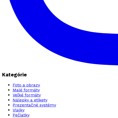
Kategórie
Foto a obrazy
Malé formáty
Veľké formáty
Nálepky a etikety
Prezentačné systémy
Vlajky
Pečiatky