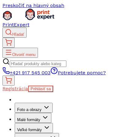
Preskočiť na hlavný obsah
PrintExpert
Hľadať
Otvoriť menu
+421 917 545 003
Potrebujete pomoc?
Registrácia
Prihlásiť sa
Foto a obrazy
Malé formáty
Veľké formáty