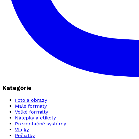
Kategórie
Foto a obrazy
Malé formáty
Veľké formáty
Nálepky a etikety
Prezentačné systémy
Vlajky
Pečiatky