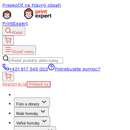
Preskočiť na hlavný obsah
PrintExpert
Hľadať
Otvoriť menu
+421 917 545 003
Potrebujete pomoc?
Registrácia
Prihlásiť sa
Foto a obrazy
Malé formáty
Veľké formáty