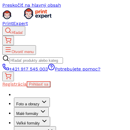
Preskočiť na hlavný obsah
PrintExpert
Hľadať
Otvoriť menu
+421 917 545 003
Potrebujete pomoc?
Registrácia
Prihlásiť sa
Foto a obrazy
Malé formáty
Veľké formáty