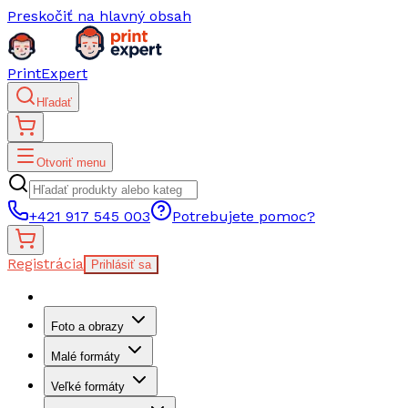
Preskočiť na hlavný obsah
PrintExpert
Hľadať
Otvoriť menu
+421 917 545 003
Potrebujete pomoc?
Registrácia
Prihlásiť sa
Foto a obrazy
Malé formáty
Veľké formáty