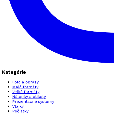
Kategórie
Foto a obrazy
Malé formáty
Veľké formáty
Nálepky a etikety
Prezentačné systémy
Vlajky
Pečiatky