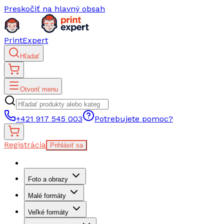
Preskočiť na hlavný obsah
PrintExpert
Hľadať
Otvoriť menu
+421 917 545 003
Potrebujete pomoc?
Registrácia
Prihlásiť sa
Foto a obrazy
Malé formáty
Veľké formáty